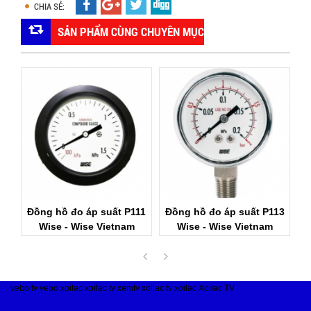
CHIA SẺ:
SẢN PHẨM CÙNG CHUYÊN MỤC
0,
Đồng hồ đo áp suất P111
Đồng hồ đo áp suất P113
Đ
am
Wise - Wise Vietnam
Wise - Wise Vietnam
P
vebo tv
vebo
xoilac
xoilac tv
xemtv
xoilac tv
xoilac
Xoilac TV