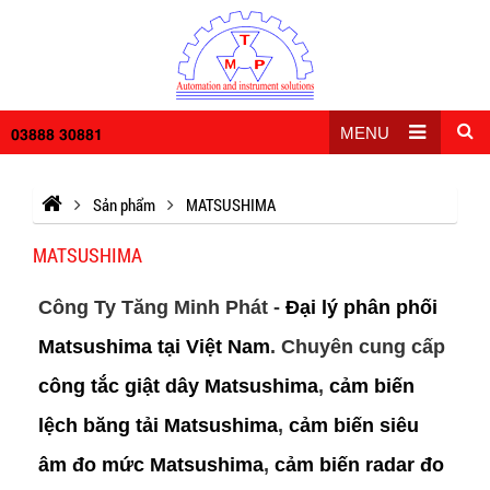
03888 30881
MENU
Sản phẩm
MATSUSHIMA
MATSUSHIMA
Công Ty Tăng Minh Phát -
Đại lý phân phối
Matsushima tại Việt Nam
. Chuyên cung cấp
công tắc giật dây Matsushima
,
cảm biến
lệch băng tải Matsushima
,
cảm biến siêu
âm đo mức Matsushima
,
cảm biến radar đo