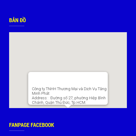
BẢN ĐỒ
Công ty TNHH Thương Mại và Dịch Vụ Tăng
Minh Phát
Address:
: Đường số 27, phường Hiệp Bình
Chánh, Quận Thủ Đức, Tp.HCM.
FANPAGE FACEBOOK