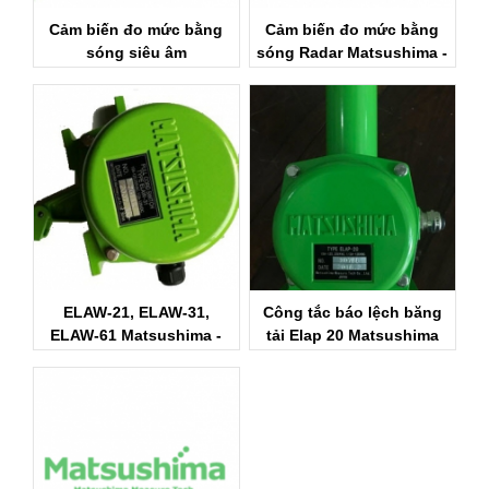
Cảm biến đo mức bằng
Cảm biến đo mức bằng
sóng siêu âm
sóng Radar Matsushima -
Matsushima -
Đại lý Matsushima Việt
ULTRASONIC
Nam
TRANSMITTER
MATSUSHIMA
ELAW-21, ELAW-31,
Công tắc báo lệch băng
ELAW-61 Matsushima -
tải Elap 20 Matsushima
Công tắc giật dây
Matsushima