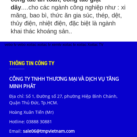
dây
....cho các ngành công nghiệp như : xi
măng, bao bì, thức ăn gia súc, thép, dệt,
thủy điện, nhiệt điện, đặc biệt là ngành
khai thác khoáng sản..
vebo tv
vebo
xoilac
xoilac tv
xemtv
xoilac tv
xoilac
Xoilac TV
THÔNG TIN CÔNG TY
CÔNG TY TNHH THƯƠNG MẠI VÀ DỊCH VỤ TĂNG
MINH PHÁT
Địa chỉ: Số 1, Đường số 27, phường Hiệp Bình Chánh,
Quận Thủ Đức, Tp.HCM.
Hoàng Xuân Tiến (Mr)
Hotline:
03888 30881
Email:
sale06@tmpvietnam.com