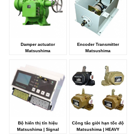
Damper actuator
Encoder Transmitter
Matsushima
Matsushima
Bộ hiển thị tín hiệu
Công tắc giới hạn tốc độ
Matsushima | Signal
Matsushima | HEAVY
Conditioner
DUTY LIMIT SWITCH