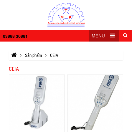
03888 30881
MENU
Sản phẩm
CEIA
CEIA