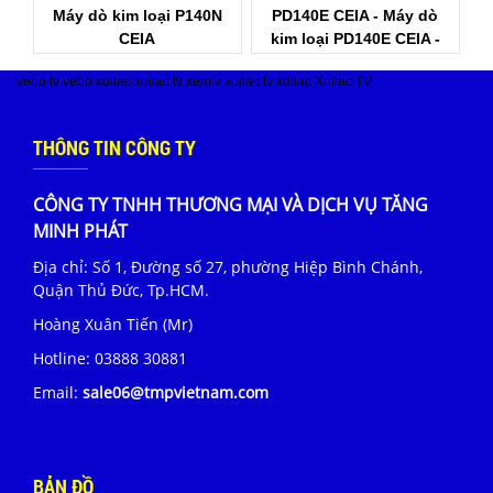
Máy dò kim loại P140N
PD140E CEIA - Máy dò
CEIA
kim loại PD140E CEIA -
Đại lý CEIA Việt Nam
vebo tv
vebo
xoilac
xoilac tv
xemtv
xoilac tv
xoilac
Xoilac TV
THÔNG TIN CÔNG TY
CÔNG TY TNHH THƯƠNG MẠI VÀ DỊCH VỤ TĂNG
MINH PHÁT
Địa chỉ: Số 1, Đường số 27, phường Hiệp Bình Chánh,
Quận Thủ Đức, Tp.HCM.
Hoàng Xuân Tiến (Mr)
Hotline:
03888 30881
Email:
sale06@tmpvietnam.com
BẢN ĐỒ