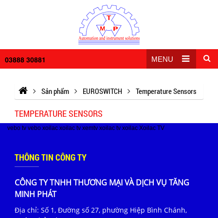
03888 30881
MENU
Sản phẩm
EUROSWITCH
Temperature Sensors
TEMPERATURE SENSORS
vebo tv
vebo
xoilac
xoilac tv
xemtv
xoilac tv
xoilac
Xoilac TV
THÔNG TIN CÔNG TY
CÔNG TY TNHH THƯƠNG MẠI VÀ DỊCH VỤ TĂNG
MINH PHÁT
Địa chỉ: Số 1, Đường số 27, phường Hiệp Bình Chánh,