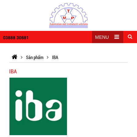
03888 30881
MENU
Sản phẩm
IBA
IBA