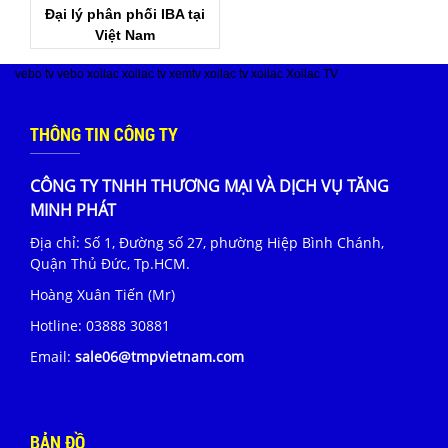
Đại lý phân phối IBA tại
Việt Nam
vebo tv
vebo
xoilac
xoilac tv
xemtv
xoilac tv
xoilac
Xoilac TV
THÔNG TIN CÔNG TY
CÔNG TY TNHH THƯƠNG MẠI VÀ DỊCH VỤ TĂNG
MINH PHÁT
Địa chỉ: Số 1, Đường số 27, phường Hiệp Bình Chánh,
Quận Thủ Đức, Tp.HCM.
Hoàng Xuân Tiến (Mr)
Hotline:
03888 30881
Email:
sale06@tmpvietnam.com
BẢN ĐỒ