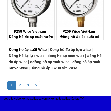
P258 Wise Vietnam -
P259 Wise VietNam -
Đồng hồ đo áp suất nước
Đồng hồ đo áp suất có
P258 Wise
dầu Wise Control
Đồng hồ áp suất Wise
| Đồng hồ đo áp lực wise |
Đồng hồ áp lực wise | dong ho ap suat wise | đồng hồ
đo áp wise | dđồng hồ áp suất wise | đồng hồ áp suất
nước Wise | đồng hồ áp lực nước Wise
1
2
3
>
vebo tv
vebo
xoilac
xoilac tv
xemtv
xoilac tv
xoilac
Xoilac TV