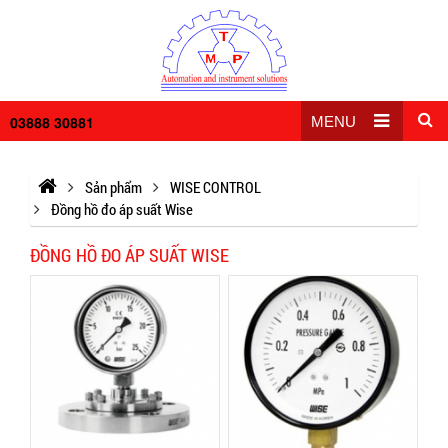
03888 30881
MENU
Sản phẩm
WISE CONTROL
Đồng hồ đo áp suất Wise
ĐỒNG HỒ ĐO ÁP SUẤT WISE