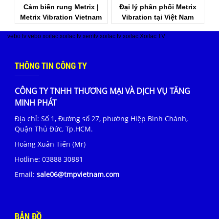
Cảm biến rung Metrix |
Đại lý phân phối Metrix
Metrix Vibration Vietnam
Vibration tại Việt Nam
vebo tv
vebo
xoilac
xoilac tv
xemtv
xoilac tv
xoilac
Xoilac TV
THÔNG TIN CÔNG TY
CÔNG TY TNHH THƯƠNG MẠI VÀ DỊCH VỤ TĂNG
MINH PHÁT
Địa chỉ: Số 1, Đường số 27, phường Hiệp Bình Chánh,
Quận Thủ Đức, Tp.HCM.
Hoàng Xuân Tiến (Mr)
Hotline:
03888 30881
Email:
sale06@tmpvietnam.com
BẢN ĐỒ