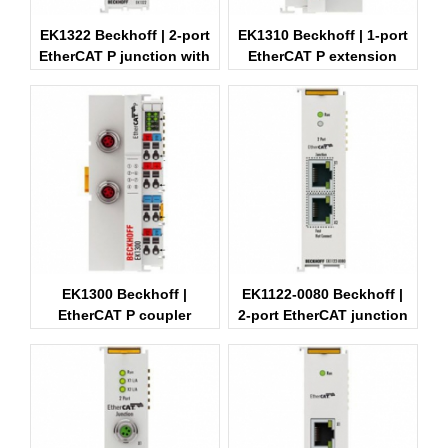
EK1322 Beckhoff | 2-port
EK1310 Beckhoff | 1-port
EtherCAT P junction with
EtherCAT P extension
feed-in
with feed-in
EK1300 Beckhoff |
EK1122-0080 Beckhoff |
EtherCAT P coupler
2-port EtherCAT junction