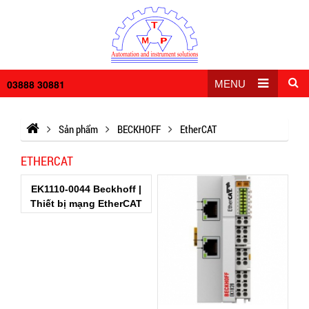
03888 30881
MENU
Sản phẩm
BECKHOFF
EtherCAT
ETHERCAT
EK1110-0044 Beckhoff |
Thiết bị mạng EtherCAT
Beckhoff