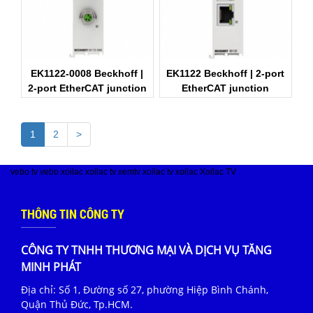
EK1122-0008 Beckhoff |
EK1122 Beckhoff | 2-port
2-port EtherCAT junction
EtherCAT junction
with M8 connection
1
2
>
vebo tv
vebo
xoilac
xoilac tv
xemtv
xoilac tv
xoilac
Xoilac TV
THÔNG TIN CÔNG TY
CÔNG TY TNHH THƯƠNG MẠI VÀ DỊCH VỤ TĂNG
MINH PHÁT
Địa chỉ: Số 1, Đường số 27, phường Hiệp Bình Chánh,
Quận Thủ Đức, Tp.HCM.