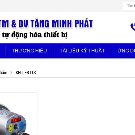
THƯƠNG HIỆU
TÀI LIỆU KỸ THUẬT
ỨNG D
phẩm
KELLER ITS