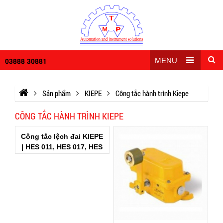
03888 30881
MENU
Sản phẩm
KIEPE
Công tắc hành trình Kiepe
CÔNG TẮC HÀNH TRÌNH KIEPE
Công tắc lệch đai KIEPE
| HES 011, HES 017, HES
711