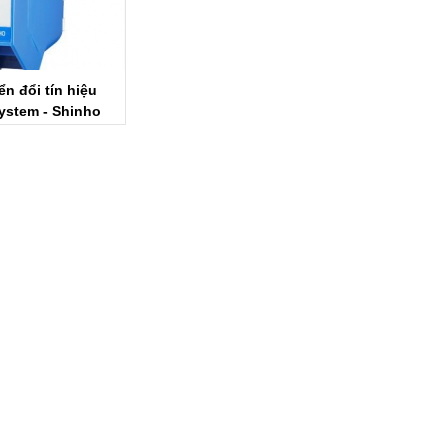
n đổi tín hiệu
ystem - Shinho
em Vietnam