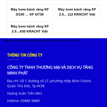
Việt Nam
Máy bơm bánh răng KF
Máy bơm bánh răng KF
3/100 … KF 6/730
2.5... 112 KRACHT Việt
KRACHT Việt Nam
Nam
Máy bơm bánh răng KF
2.5…630 KRACHT Việt
Nam
vebo tv
vebo
xoilac
xoilac tv
xemtv
xoilac tv
xoilac
Xoilac TV
THÔNG TIN CÔNG TY
CÔNG TY TNHH THƯƠNG MẠI VÀ DỊCH VỤ TĂNG
MINH PHÁT
Địa chỉ: Số 1, Đường số 27, phường Hiệp Bình Chánh,
Quận Thủ Đức, Tp.HCM.
Hoàng Xuân Tiến (Mr)
Hotline:
03888 30881