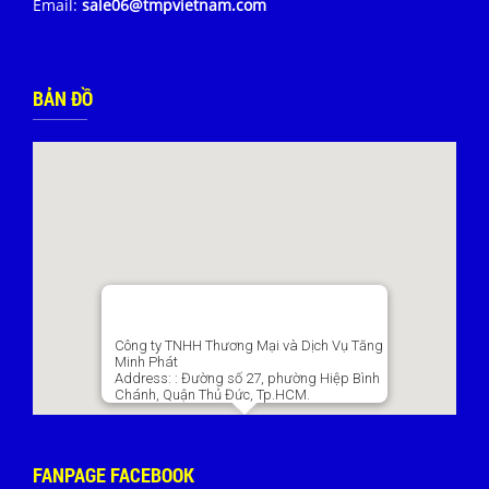
Email:
sale06@tmpvietnam.com
BẢN ĐỒ
Công ty TNHH Thương Mại và Dịch Vụ Tăng
Minh Phát
Address:
: Đường số 27, phường Hiệp Bình
Chánh, Quận Thủ Đức, Tp.HCM.
FANPAGE FACEBOOK