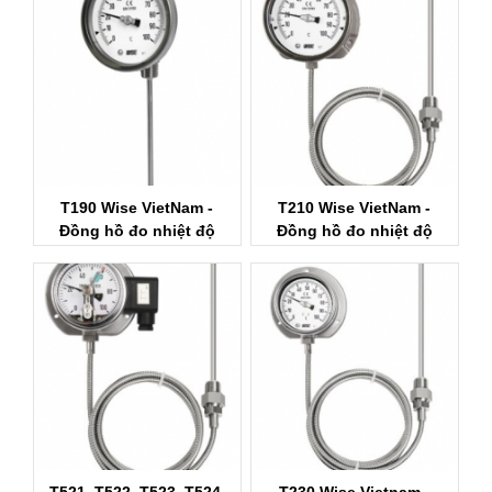
T190 Wise VietNam -
T210 Wise VietNam -
Đồng hồ đo nhiệt độ
Đồng hồ đo nhiệt độ
Wise control
dạng dây dẫn Wise
T521, T522, T523, T524,
T230 Wise Vietnam -