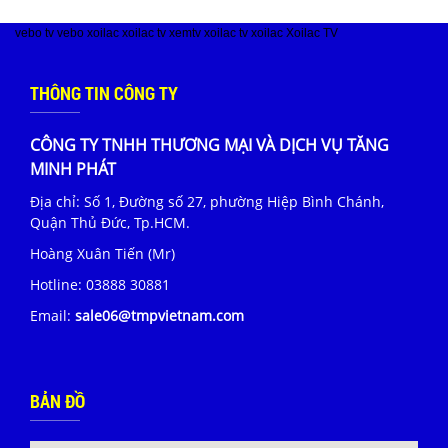
vebo tv
vebo
xoilac
xoilac tv
xemtv
xoilac tv
xoilac
Xoilac TV
THÔNG TIN CÔNG TY
CÔNG TY TNHH THƯƠNG MẠI VÀ DỊCH VỤ TĂNG
MINH PHÁT
Địa chỉ: Số 1, Đường số 27, phường Hiệp Bình Chánh,
Quận Thủ Đức, Tp.HCM.
Hoàng Xuân Tiến (Mr)
Hotline:
03888 30881
Email:
sale06@tmpvietnam.com
BẢN ĐỒ